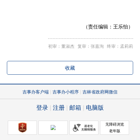
（责任编辑：
王乐怡）
初审：董淑杰
复审：张嘉洵
终审：孟莉莉
收藏