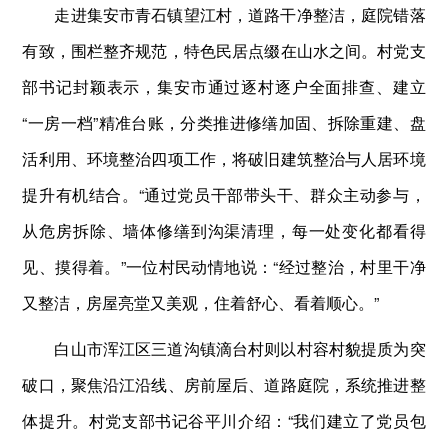
走进集安市青石镇望江村，道路干净整洁，庭院错落
有致，围栏整齐规范，特色民居点缀在山水之间。村党支
部书记封颖表示，集安市通过逐村逐户全面排查、建立
“一房一档”精准台账，分类推进修缮加固、拆除重建、盘
活利用、环境整治四项工作，将破旧建筑整治与人居环境
提升有机结合。“通过党员干部带头干、群众主动参与，
从危房拆除、墙体修缮到沟渠清理，每一处变化都看得
见、摸得着。”一位村民动情地说：“经过整治，村里干净
又整洁，房屋亮堂又美观，住着舒心、看着顺心。”
白山市浑江区三道沟镇滴台村则以村容村貌提质为突
破口，聚焦沿江沿线、房前屋后、道路庭院，系统推进整
体提升。村党支部书记谷平川介绍：“我们建立了党员包