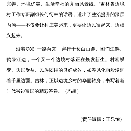
完善、环境优美、生活幸福的亮丽风景线。”吉林省边境
村工作专班副组长何衍林的话语，道出了整治提升的深层
内涵——不仅要让村庄美起来，更要让边民富起来、边疆
兴起来。
沿着G331一路向东，穿行于长白山麓、图们江畔、
鸭绿江边，一个又一个边境村落正在焕发新生。村容蝶
变、边民受益、民族团结的良好成效，如春风化雨般浸润
着千里边疆。吉林，正以边境乡村的华丽转身，书写着新
时代兴边富民的精彩答卷。（冯超）
（责任编辑：
王乐怡）