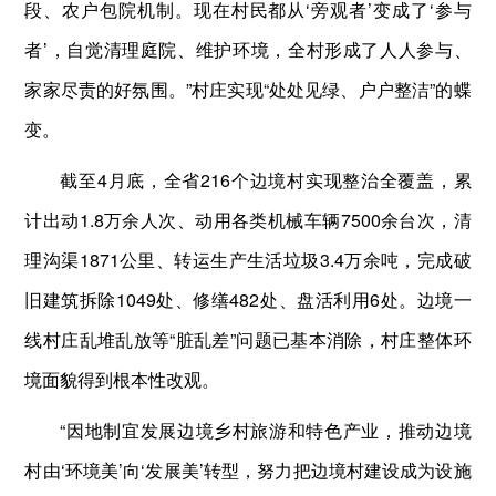
段、农户包院机制。现在村民都从‘旁观者’变成了‘参与
者’，自觉清理庭院、维护环境，全村形成了人人参与、
家家尽责的好氛围。”村庄实现“处处见绿、户户整洁”的蝶
变。
截至4月底，全省216个边境村实现整治全覆盖，累
计出动1.8万余人次、动用各类机械车辆7500余台次，清
理沟渠1871公里、转运生产生活垃圾3.4万余吨，完成破
旧建筑拆除1049处、修缮482处、盘活利用6处。边境一
线村庄乱堆乱放等“脏乱差”问题已基本消除，村庄整体环
境面貌得到根本性改观。
“因地制宜发展边境乡村旅游和特色产业，推动边境
村由‘环境美’向‘发展美’转型，努力把边境村建设成为设施