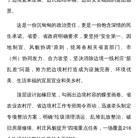
景。
这是一份沉甸甸的政治责任，更是一份饱含深情的民
生承诺。省委、省政府明确要求，要坚持“安全第一、因
地制宜、风貌协调”原则，统筹各相关省直部门、市
（州）协同发力、合力攻坚，坚决消除边境一线村庄“脏
乱差”问题，努力把边境村打造成为设施完善、环境优
美、生活幸福的宜居宜业和美乡村。
顶层设计如椽巨笔，勾画出边境村容的蝶变画卷。省
农业农村厅、省边境村工作专班闻令而动，迅速牵头制定
专项整治方案，明确“垃圾清理清运、乱堆乱放整治、破
旧房屋修缮、村庄风貌提升”四项重点任务，一场覆盖216