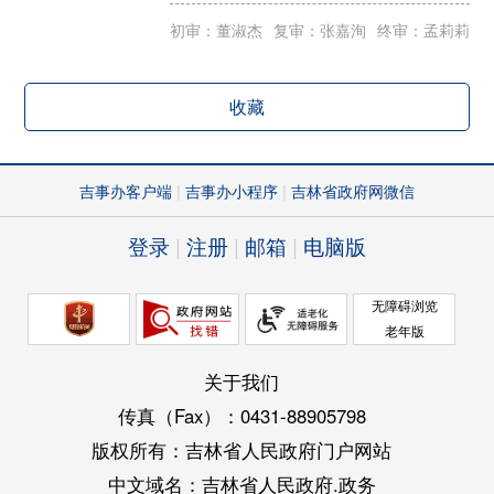
初审：董淑杰
复审：张嘉洵
终审：孟莉莉
收藏