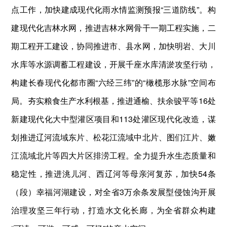
点工作，加快建成现代化雨水情监测预报“三道防线”。构
建现代化吉林水网，推进吉林水网骨干一期工程实施，二
期工程开工建设，协同推进市、县水网，加快明岩、大川
水库等水源调蓄工程建设，开展千座水库清淤攻坚行动，
构建长春现代化都市圈“六经三纬”的“橄榄形水脉”空间布
局。夯实粮食生产水利根基，推进通榆、扶余骏平等16处
新建现代化大中型灌区项目和113处灌区现代化改造，谋
划推进辽河流域东片、松花江流域中北片、图们江片、嫩
江流域北片等四大片区排涝工程。全力提升水生态质量和
稳定性，推进洮儿河、西辽河等母亲河复苏，加快54条
（段）幸福河湖建设，对全省3万余条发展型侵蚀沟开展
治理攻坚三年行动，打造水文化长廊，为全省群众构建