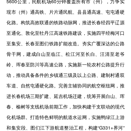
5600公里，民航机场60分钟覆盖所有市（州），力争实
现市（州）通高铁、片片通民航、县县通高速、屯屯通硬
化路。构筑高效联通的铁路动脉网，推进长春经四平辽源
至通化、敦化至牡丹江高速铁路建设，实施四平经梅河口
至集安、长春至图们铁路扩能改造。夯实广覆深达的公路
骨干网，建成白山至临江、松江河至长白、汪清至老爷
岭、珲春至防川等高速公路，实施新一轮农村公路提升行
动，推动具备条件的乡镇通三级及以上公路、建制村通双
车道、自然屯通硬化路。完善主辅协同的航空枢纽网，推
进长春机场三期扩建、延吉机场迁建，统筹开展白山、珲
春、榆树等支线机场前期工作，加快构建干支联动的现代
化机场群。打造特色鲜明的航道水运网，实施鸭绿江上游
和集安段、图们江下游航道整治工程，构建“G331+界河”