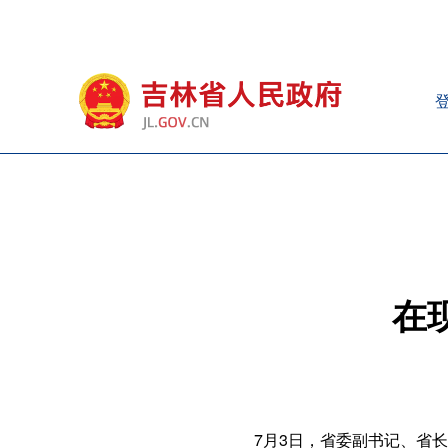
在
7月3日，省委副书记、省