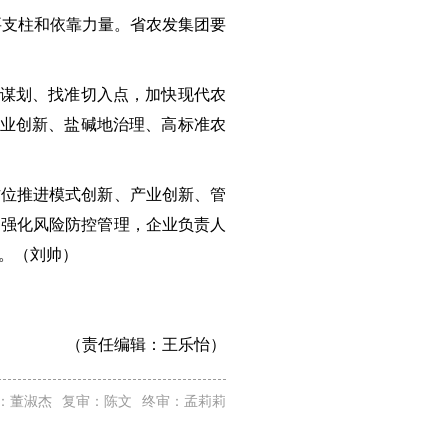
要支柱和依靠力量。省农发集团要
拓谋划、找准切入点，加快现代农
种业创新、盐碱地治理、高标准农
方位推进模式创新、产业创新、管
，强化风险防控管理，企业负责人
。（刘帅）
（责任编辑：
王乐怡）
：董淑杰
复审：陈文
终审：孟莉莉