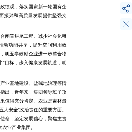
确政绩观，落实国家新一轮国有企
面振兴和高质量发展提供坚强支
整合闲置烂尾工程、减少社会化租
推动功能共享，提升空间利用效
”，胡玉亭鼓励企业进一步整合物
目标，步入‌健康发展轨道‌，胡
业产业基地建设、盐碱地治理等情
他指出，近年来，集团领导班子攻
效果值得充分肯定。农业是吉林最
五大安全”政治责任的重要方面。
殊使命，坚定发展信心，聚焦主责
大农业产业集团。