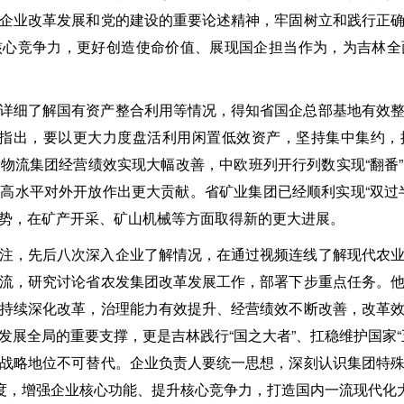
企业改革发展和党的建设的重要论述精神，牢固树立和践行正
核心竞争力，更好创造使命价值、展现国企担当作为，为吉林全
详细了解国有资产整合利用等情况，得知省国企总部基地有效
他指出，要以更大力度盘活利用闲置低效资产，坚持集中集约，
物流集团经营绩效实现大幅改善，中欧班列开行列数实现“翻番
高水平对外开放作出更大贡献。省矿业集团已经顺利实现“双过半”
势，在矿产开采、矿山机械等方面取得新的更大进展。
注，先后八次深入企业了解情况，在通过视频连线了解现代农
流，研究讨论省农发集团改革发展工作，部署下步重点任务。
持续深化改革，治理能力有效提升、经营绩效不断改善，改革
发展全局的重要支撑，更是吉林践行“国之大者”、扛稳维护国家“
战略地位不可替代。企业负责人要统一思想，深刻认识集团特
态度，增强企业核心功能、提升核心竞争力，打造国内一流现代化