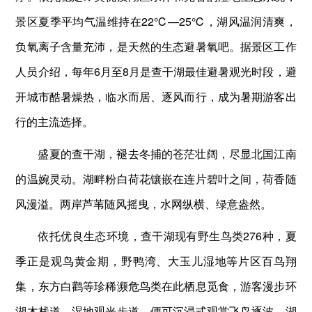
景区夏季平均气温维持在22℃—25℃，湖风温润清爽，
负氧离子含量充沛，是天然的生态避暑氧吧。据景区工作
人员介绍，每年6月至8月是查干湖最佳避暑观光时段，避
开城市酷暑燥热，临水而居、逐风而行，成为暑期游客出
行的主流选择。
盛夏的查干湖，褪去冬捕的苍茫壮阔，尽显北国江南
的温婉灵动。湖畔粉白荷花镶嵌在连片碧叶之间，荷香随
风漫溢。两岸芦苇随风摇曳，水网纵横、绿意盎然。
依托优良生态环境，查干湖现有野生鸟类276种，夏
季正是观鸟黄金期，野鸭湾、大玉儿湿地等片区百鸟翔
集，东方白鹳等珍稀濒危鸟类在此栖息觅食，游客漫步环
湖木栈道、湿地观光步道，便可沉浸式观赏飞鸟逐波、湖