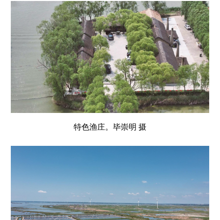
特色渔庄。毕崇明 摄