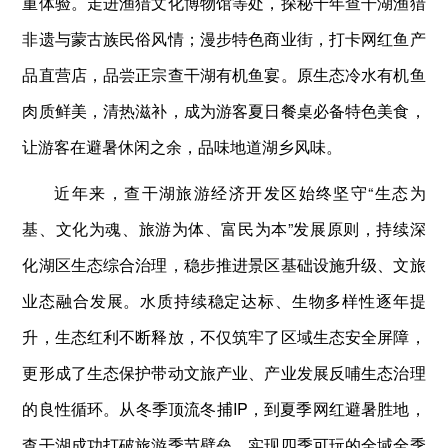
重体验。走进渔猎文化博物馆等处，探秘千年查干湖渔猎
非遗与蒙古族民俗风情；漫步特色商业街，打卡网红鱼产
品直营店，品尝正宗查干湖有机鱼宴。原生态冷水有机鱼
肉质鲜美，清热滋补，成为游客夏日餐桌必备特色美食，
让游客在避暑休闲之余，品味地道湖乡风味。
近年来，查干湖旅游经济开发区始终坚守“生态为
基、文化为魂、旅游为体、富民为本”发展原则，持续深
化湖区生态综合治理，稳步推进景区基础设施升级、文旅
业态融合发展。水质持续稳定达标、生物多样性逐年提
升，生态红利不断释放，不仅筑牢了区域生态安全屏障，
更形成了生态保护带动文旅产业、产业发展反哺生态治理
的良性循环。从冬季顶流冬捕IP，到夏季网红避暑胜地，
查干湖成功打破旅游季节壁垒，实现四季可玩的全域全季