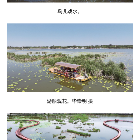
鸟儿戏水。
游船观花。毕崇明 摄